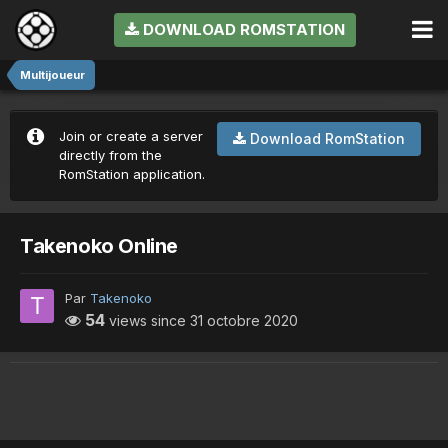
DOWNLOAD ROMSTATION
Multijoueur
Join or create a server
Download RomStation
directly from the
RomStation application.
Takenoko Online
Par
Takenoko
54
views since
31 octobre 2020