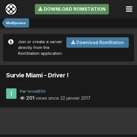
DOWNLOAD ROMSTATION
Multijoueur
Join or create a server
Download RomStation
directly from the
RomStation application.
Survie Miami - Driver !
Par
IsmailB59
201
views since
22 janvier 2017