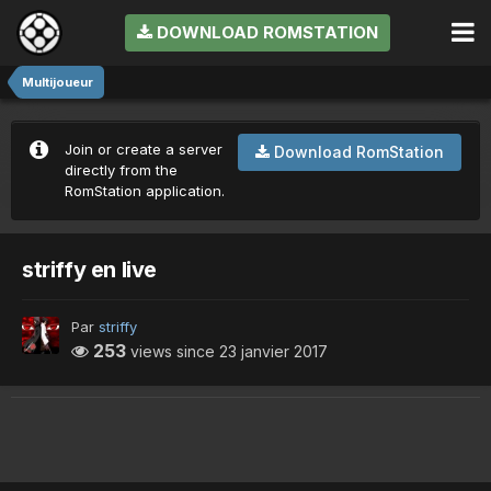
DOWNLOAD ROMSTATION
Multijoueur
Join or create a server
Download RomStation
directly from the
RomStation application.
striffy en live
Par
striffy
253
views since
23 janvier 2017