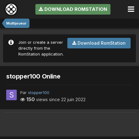
DOWNLOAD ROMSTATION
Multijoueur
Join or create a server
Download RomStation
directly from the
RomStation application.
stopper100 Online
Par
stopper100
150
views since
22 juin 2022