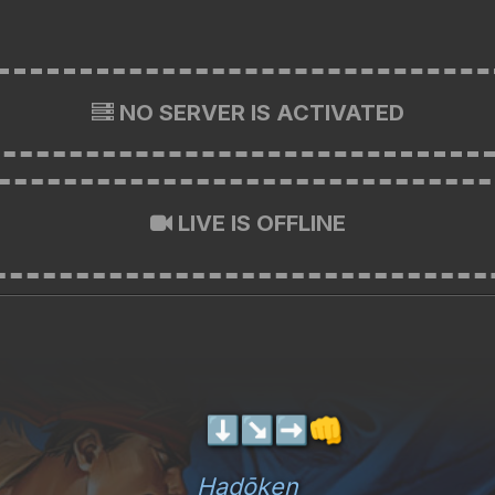
NO SERVER IS ACTIVATED
LIVE IS OFFLINE
⬇️
↘️
➡️
👊
Hadōken