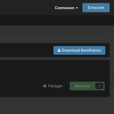
S’inscrire
Connexion
Download RomStation
Partager
Abonnés
0