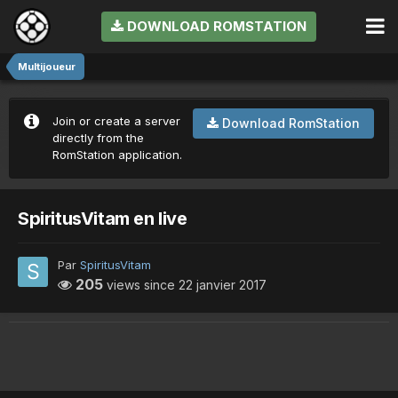
DOWNLOAD ROMSTATION
Multijoueur
Join or create a server
Download RomStation
directly from the
RomStation application.
SpiritusVitam en live
Par
SpiritusVitam
205
views since
22 janvier 2017