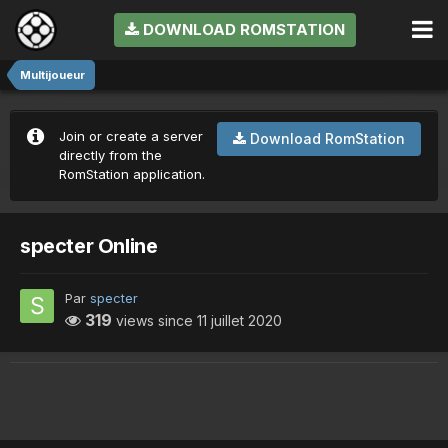
DOWNLOAD ROMSTATION
Multijoueur
Join or create a server
Download RomStation
directly from the
RomStation application.
specter Online
Par
specter
319
views since
11 juillet 2020