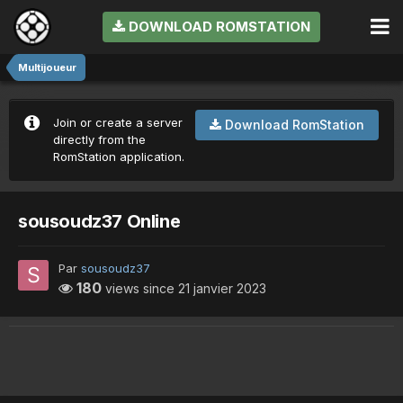
DOWNLOAD ROMSTATION
Multijoueur
Join or create a server
Download RomStation
directly from the
RomStation application.
sousoudz37 Online
Par
sousoudz37
180
views since
21 janvier 2023