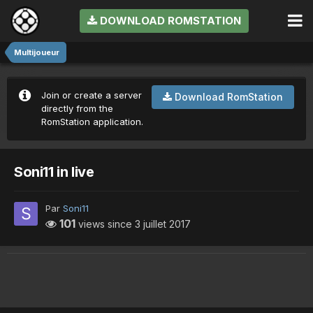
DOWNLOAD ROMSTATION
Multijoueur
Join or create a server
Download RomStation
directly from the
RomStation application.
Soni11 in live
Par
Soni11
101
views since
3 juillet 2017