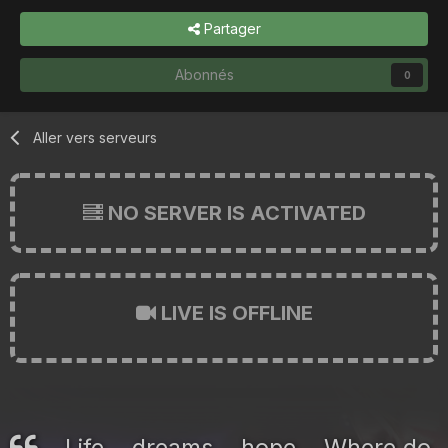
Partager
Abonnés
0
Aller vers serveurs
NO SERVER IS ACTIVATED
LIVE IS OFFLINE
Life... dreams... hope... Where do