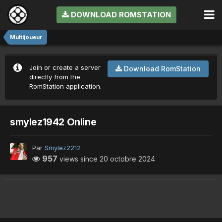
DOWNLOAD ROMSTATION
Multijoueur
Join or create a server
Download RomStation
directly from the
RomStation application.
smylez1942 Online
Par
Smylez2212
957
views since
20 octobre 2024