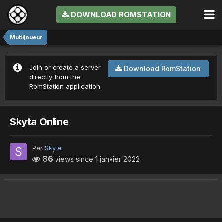
DOWNLOAD ROMSTATION
Multijoueur
Join or create a server
Download RomStation
directly from the
RomStation application.
Skyta Online
Par
Skyta
86
views since
1 janvier 2022