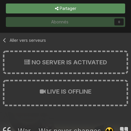
Partager
Abonnés
0
Aller vers serveurs
NO SERVER IS ACTIVATED
LIVE IS OFFLINE
War... War never changes.
☢️