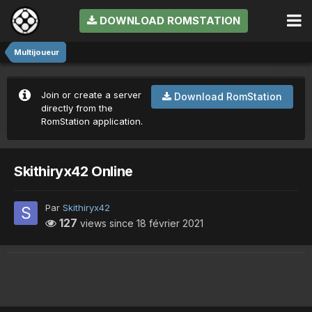
DOWNLOAD ROMSTATION
Multijoueur
Join or create a server
Download RomStation
directly from the
RomStation application.
Skithiryx42 Online
Par
Skithiryx42
127
views since
18 février 2021