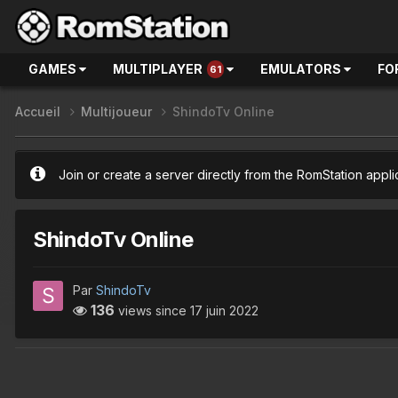
GAMES
MULTIPLAYER
EMULATORS
FO
61
Accueil
Multijoueur
ShindoTv Online
Join or create a server directly from the RomStation appli
ShindoTv Online
Par
ShindoTv
136
views since
17 juin 2022