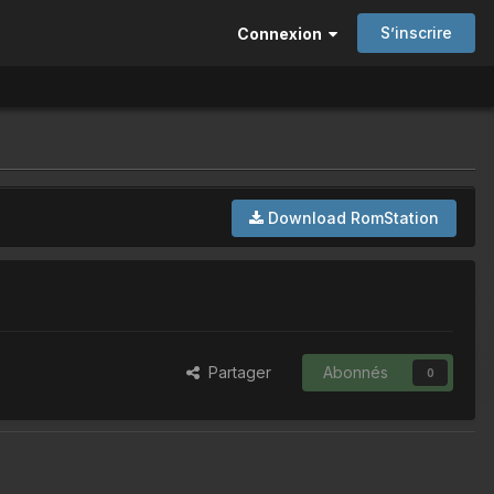
S’inscrire
Connexion
Download RomStation
Partager
Abonnés
0