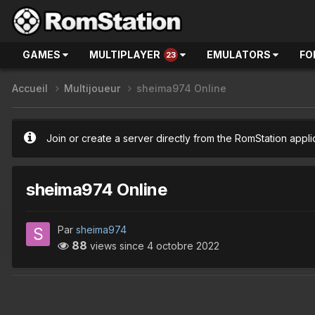
GAMES
MULTIPLAYER
EMULATORS
FO
23
Accueil
Multijoueur
sheima974 Online
Join or create a server directly from the RomStation appli
sheima974 Online
Par
sheima974
88
views since
4 octobre 2022