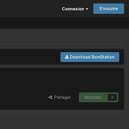
S’inscrire
Connexion
Download RomStation
Partager
Abonnés
0