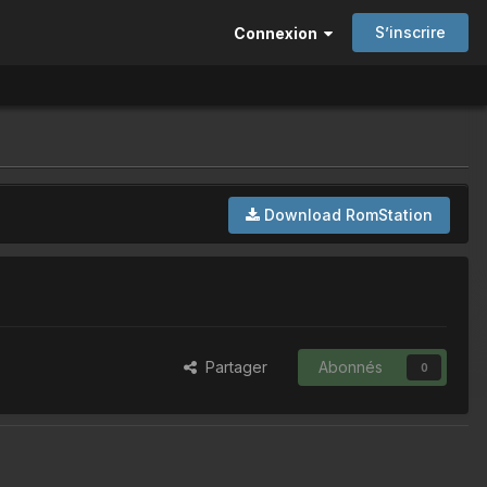
S’inscrire
Connexion
Download RomStation
Partager
Abonnés
0