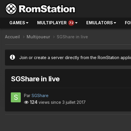
GAMES
MULTIPLAYER
EMULATORS
FO
72
Accueil
Multijoueur
SGShare in live
Join or create a server directly from the RomStation appli
SGShare in live
Par
SGShare
124
views since
3 juillet 2017