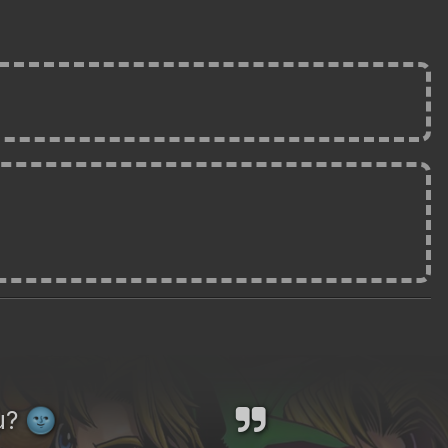
ou?
🌚