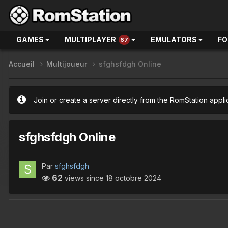
GAMES
MULTIPLAYER
EMULATORS
F
67
Accueil
Multijoueur
sfghsfdgh Online
Join or create a server directly from the RomStation appli
sfghsfdgh Online
Par
sfghsfdgh
62
views since
18 octobre 2024