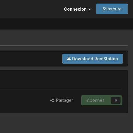
S’inscrire
Connexion
Download RomStation
Partager
Abonnés
0