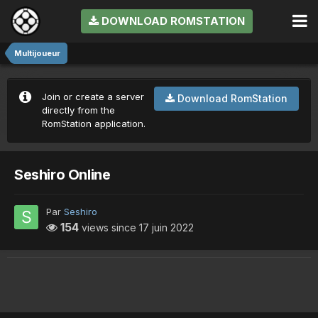
DOWNLOAD ROMSTATION
Multijoueur
Join or create a server
Download RomStation
directly from the
RomStation application.
Seshiro Online
Par
Seshiro
154
views since
17 juin 2022