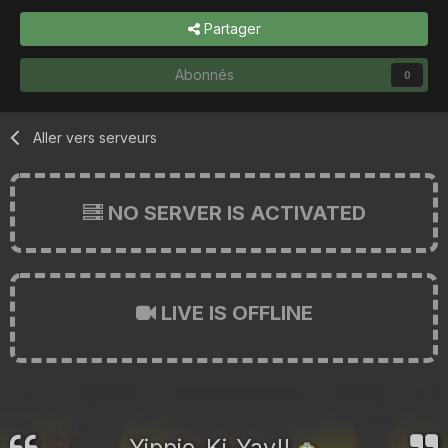
Partager
Abonnés
0
Aller vers serveurs
NO SERVER IS ACTIVATED
LIVE IS OFFLINE
Yippie-Ki-Yay!!
🚕