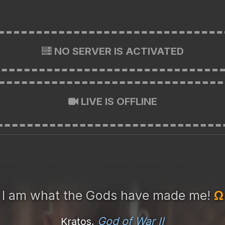
NO SERVER IS ACTIVATED
LIVE IS OFFLINE
I am what the Gods have made me!
Ω
God of War II
Kratos,