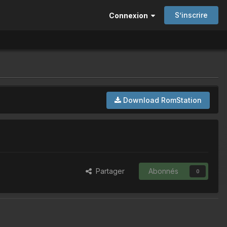
S’inscrire
Connexion
Download RomStation
Partager
Abonnés
0