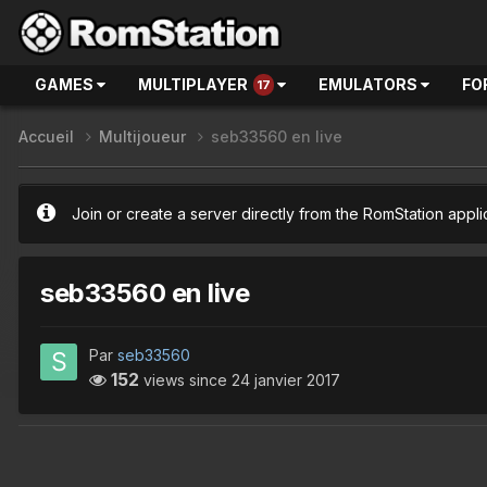
GAMES
MULTIPLAYER
EMULATORS
FO
17
Accueil
Multijoueur
seb33560 en live
Join or create a server directly from the RomStation appli
seb33560 en live
Par
seb33560
152
views since
24 janvier 2017