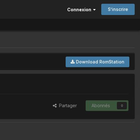
S’inscrire
Connexion
Download RomStation
Partager
Abonnés
0