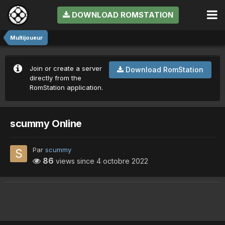
DOWNLOAD ROMSTATION
Multijoueur
Join or create a server
Download RomStation
directly from the
RomStation application.
scummy Online
Par
scummy
86
views since
4 octobre 2022