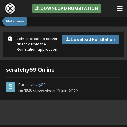
DOWNLOAD ROMSTATION
Multijoueur
Join or create a server
Download RomStation
directly from the
RomStation application.
scratchy59 Online
Par
scratchy59
188
views since
19 juin 2022