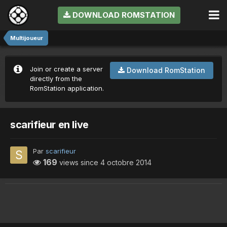
DOWNLOAD ROMSTATION
Multijoueur
Join or create a server
Download RomStation
directly from the
RomStation application.
scarifieur en live
Par
scarifieur
169
views since
4 octobre 2014