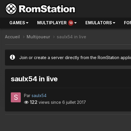
GAMES
MULTIPLAYER
EMULATORS
FO
13
Accueil
Multijoueur
saulx54 in live
Join or create a server directly from the RomStation appli
saulx54 in live
Par
saulx54
122
views since
6 juillet 2017