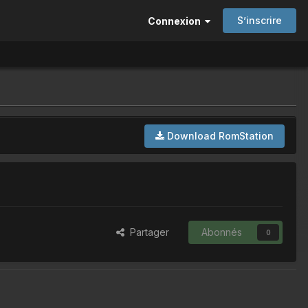
S’inscrire
Connexion
Download RomStation
Partager
Abonnés
0