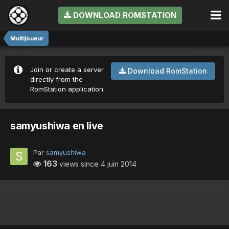
DOWNLOAD ROMSTATION
Multijoueur
Join or create a server
Download RomStation
directly from the
RomStation application.
samyushiwa en live
Par
samyushiwa
163
views since
4 juin 2014