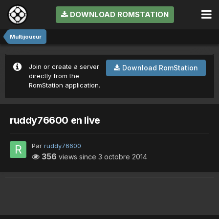
DOWNLOAD ROMSTATION
Multijoueur
Join or create a server
Download RomStation
directly from the
RomStation application.
ruddy76600 en live
Par
ruddy76600
356
views since
3 octobre 2014