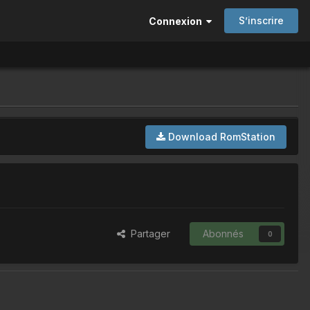
S’inscrire
Connexion
Download RomStation
Partager
Abonnés
0