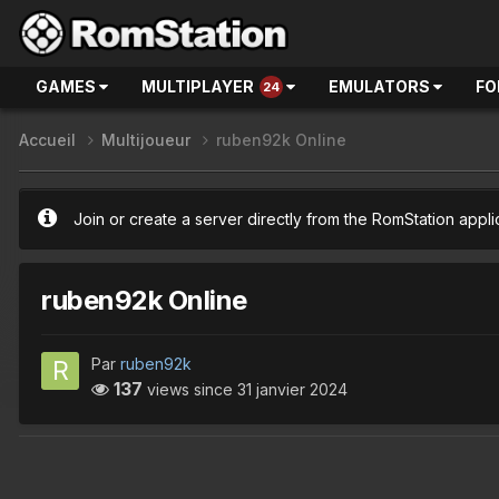
GAMES
MULTIPLAYER
EMULATORS
FO
24
Accueil
Multijoueur
ruben92k Online
Join or create a server directly from the RomStation appli
ruben92k Online
Par
ruben92k
137
views since
31 janvier 2024