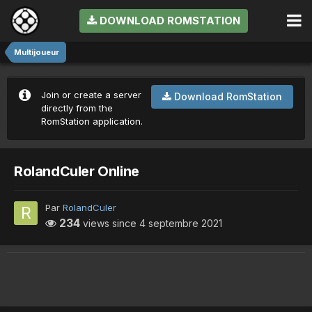
DOWNLOAD ROMSTATION
Multijoueur
Join or create a server
Download RomStation
directly from the
RomStation application.
RolandCuler Online
Par
RolandCuler
234
views since
4 septembre 2021