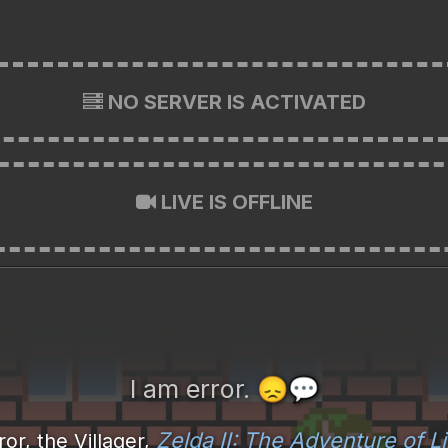
NO SERVER IS ACTIVATED
LIVE IS OFFLINE
I am error.
😞
💬
Zelda II: The Adventure of L
ror, the Villager,