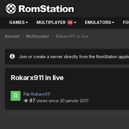
GAMES
MULTIPLAYER
EMULATORS
FO
59
Accueil
Multijoueur
Rokarx911 in live
Join or create a server directly from the RomStation appli
Rokarx911 in live
Par
Rokarx911
87
views since
30 janvier 2017