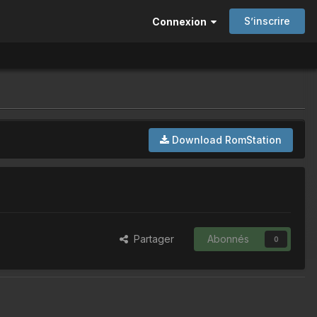
S’inscrire
Connexion
Download RomStation
Partager
Abonnés
0