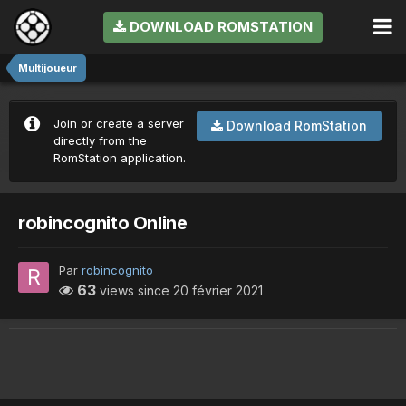
DOWNLOAD ROMSTATION
Multijoueur
Join or create a server
Download RomStation
directly from the
RomStation application.
robincognito Online
Par
robincognito
63
views since
20 février 2021