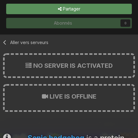
Partager
Abonnés
0
Aller vers serveurs
NO SERVER IS ACTIVATED
LIVE IS OFFLINE
Sonic hedgehog
is a
protein