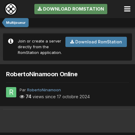
DOWNLOAD ROMSTATION
Multijoueur
Join or create a server
Download RomStation
directly from the
RomStation application.
RobertoNinamoon Online
Par
RobertoNinamoon
74
views since
17 octobre 2024