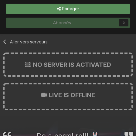
Partager
Abonnés
0
Aller vers serveurs
NO SERVER IS ACTIVATED
LIVE IS OFFLINE
Do a barrel roll!
🐰