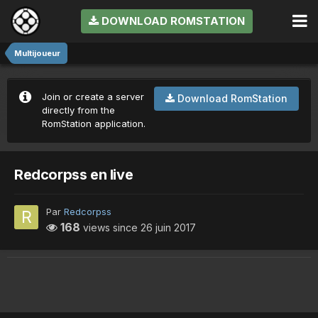
DOWNLOAD ROMSTATION
Multijoueur
Join or create a server
Download RomStation
directly from the
RomStation application.
Redcorpss en live
Par
Redcorpss
168
views since
26 juin 2017