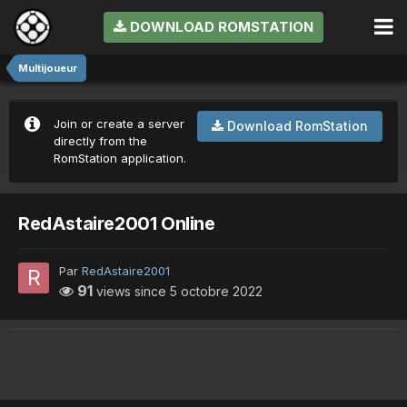
DOWNLOAD ROMSTATION
Multijoueur
Join or create a server
Download RomStation
directly from the
RomStation application.
RedAstaire2001 Online
Par
RedAstaire2001
91
views since
5 octobre 2022