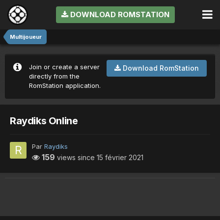
DOWNLOAD ROMSTATION
Multijoueur
Join or create a server
Download RomStation
directly from the
RomStation application.
Raydiks Online
Par
Raydiks
159
views since
15 février 2021