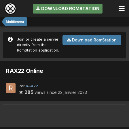
DOWNLOAD ROMSTATION
Multijoueur
Join or create a server
Download RomStation
directly from the
RomStation application.
RAX22 Online
Par
RAX22
285
views since
22 janvier 2023