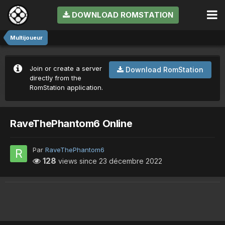
DOWNLOAD ROMSTATION
Multijoueur
Join or create a server
Download RomStation
directly from the
RomStation application.
RaveThePhantom6 Online
Par
RaveThePhantom6
128
views since
23 décembre 2022