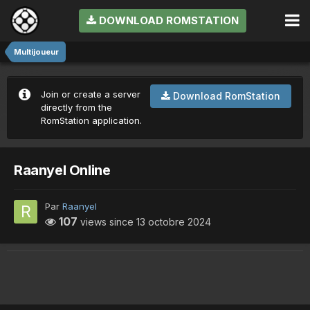
DOWNLOAD ROMSTATION
Multijoueur
Join or create a server
Download RomStation
directly from the
RomStation application.
Raanyel Online
Par
Raanyel
107
views since
13 octobre 2024