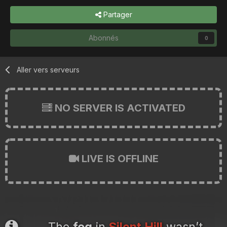
Partager
Abonnés
0
Aller vers serveurs
NO SERVER IS ACTIVATED
LIVE IS OFFLINE
The
fog
in
Silent Hill
wasn’t