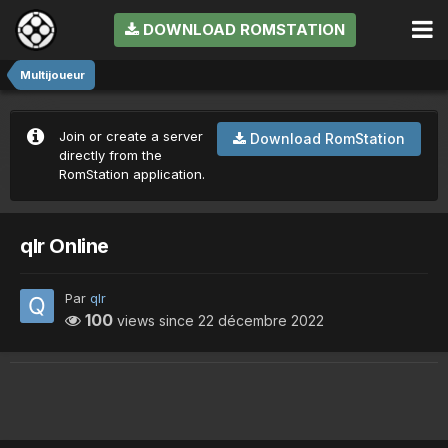
DOWNLOAD ROMSTATION
Multijoueur
Join or create a server
Download RomStation
directly from the
RomStation application.
qlr Online
Par
qlr
100
views since
22 décembre 2022