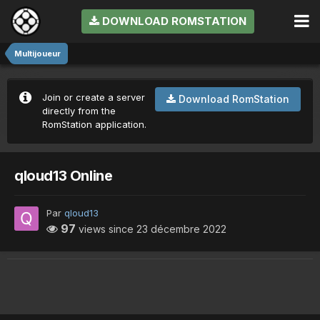
DOWNLOAD ROMSTATION
Multijoueur
Join or create a server
Download RomStation
directly from the
RomStation application.
qloud13 Online
Par
qloud13
97
views since
23 décembre 2022