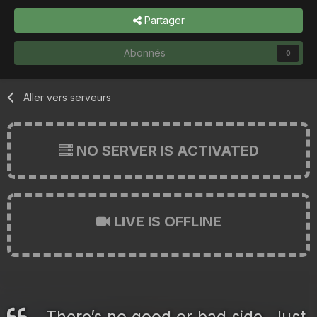
Partager
Abonnés
0
Aller vers serveurs
NO SERVER IS ACTIVATED
LIVE IS OFFLINE
There’s no good or bad side. Just