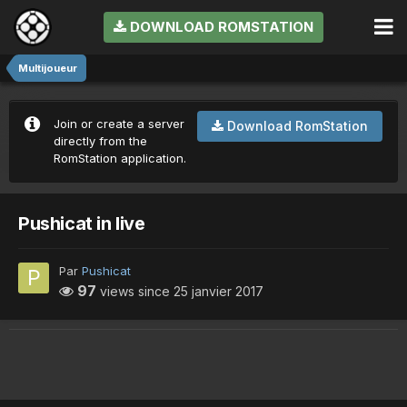
DOWNLOAD ROMSTATION
Multijoueur
Join or create a server
Download RomStation
directly from the
RomStation application.
Pushicat in live
Par
Pushicat
97
views since
25 janvier 2017