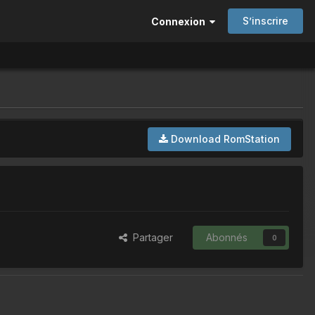
S’inscrire
Connexion
Download RomStation
Partager
Abonnés
0