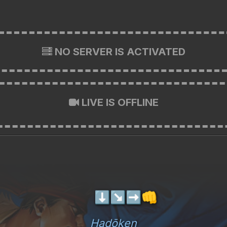
NO SERVER IS ACTIVATED
LIVE IS OFFLINE
⬇️
↘️
➡️
👊
Hadōken