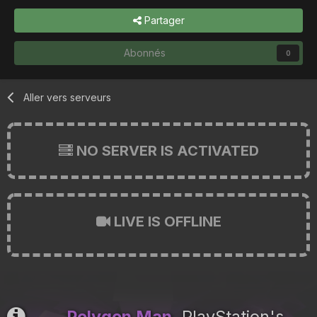
Partager
Abonnés
0
Aller vers serveurs
NO SERVER IS ACTIVATED
LIVE IS OFFLINE
Polygon Man
, PlayStation's