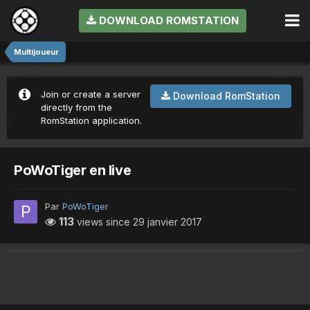
DOWNLOAD ROMSTATION
Multijoueur
Join or create a server
Download RomStation
directly from the
RomStation application.
PoWoTiger en live
Par
PoWoTiger
113
views since
29 janvier 2017