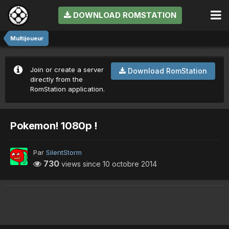
DOWNLOAD ROMSTATION
Multijoueur
Join or create a server
Download RomStation
directly from the
RomStation application.
Pokemon! 1080p !
Par
SilentStorm
730
views since
10 octobre 2014