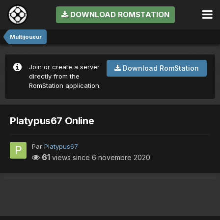
DOWNLOAD ROMSTATION
Multijoueur
Join or create a server
Download RomStation
directly from the
RomStation application.
Platypus67 Online
Par
Platypus67
61
views since
6 novembre 2020