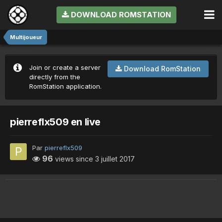
DOWNLOAD ROMSTATION
Multijoueur
Join or create a server
Download RomStation
directly from the
RomStation application.
pierreflx509 en live
Par
pierreflx509
96
views since
3 juillet 2017