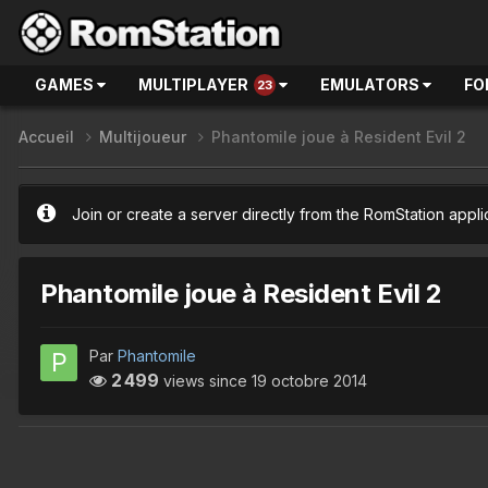
GAMES
MULTIPLAYER
EMULATORS
FO
23
Accueil
Multijoueur
Phantomile joue à Resident Evil 2
Join or create a server directly from the RomStation appli
Phantomile joue à Resident Evil 2
Par
Phantomile
2 499
views since
19 octobre 2014