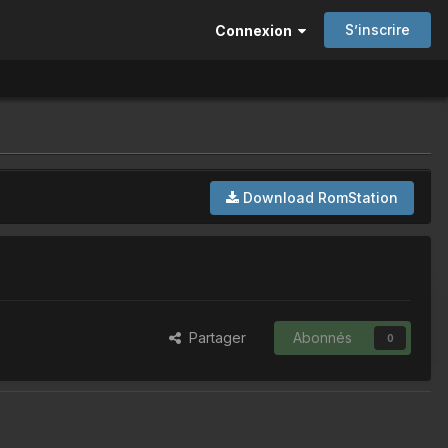
S’inscrire
Connexion
Download RomStation
Partager
Abonnés
0