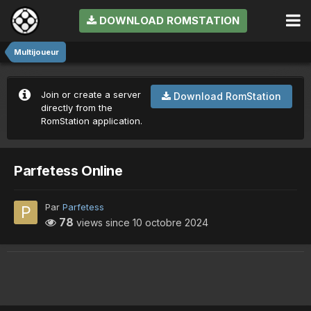
DOWNLOAD ROMSTATION
Multijoueur
Join or create a server
Download RomStation
directly from the
RomStation application.
Parfetess Online
Par
Parfetess
78
views since
10 octobre 2024