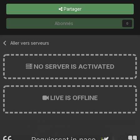
Partager
Abonnés
0
Aller vers serveurs
NO SERVER IS ACTIVATED
LIVE IS OFFLINE
Requiescat in pace.
🕊️