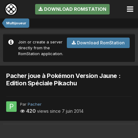
DOWNLOAD ROMSTATION
Multijoueur
Join or create a server
Download RomStation
directly from the
RomStation application.
Pacher joue à Pokémon Version Jaune :
Edition Spéciale Pikachu
Par
Pacher
420
views since
7 juin 2014