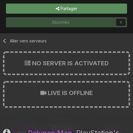
Partager
Abonnés
0
Aller vers serveurs
NO SERVER IS ACTIVATED
LIVE IS OFFLINE
Polygon Man
, PlayStation's