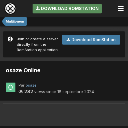
DOWNLOAD ROMSTATION
Multijoueur
Join or create a server
Download RomStation
directly from the
RomStation application.
osaze Online
Par
osaze
282
views since
18 septembre 2024