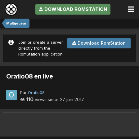
DOWNLOAD ROMSTATION
Multijoueur
Join or create a server
Download RomStation
directly from the
RomStation application.
Oratio08 en live
Par
Oratio08
110
views since
27 juin 2017