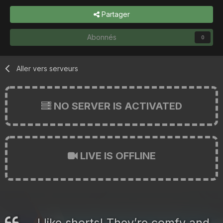
Partager
Abonnés
0
Aller vers serveurs
NO SERVER IS ACTIVATED
LIVE IS OFFLINE
I like shorts! They’re comfy and